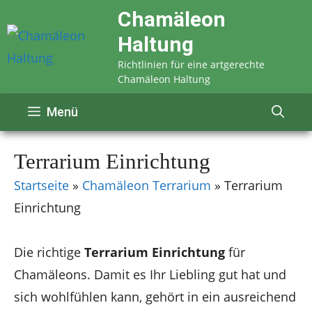
Zum
Chamäleon
Inhalt
Haltung
springen
Richtlinien für eine artgerechte
Chamäleon Haltung
Menü
Terrarium Einrichtung
Startseite
»
Chamäleon Terrarium
»
Terrarium
Einrichtung
Die richtige
Terrarium Einrichtung
für
Chamäleons. Damit es Ihr Liebling gut hat und
sich wohlfühlen kann, gehört in ein ausreichend