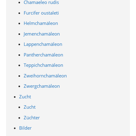
Chamaeleo rudis
Furcifer oustaleti
Helmchamäleon
Jemenchamäleon
Lappenchamäleon
Pantherchamäleon
Teppichchamäleon
Zweihornchamäleon
Zwergchamäleon
Zucht
Zucht
Züchter
Bilder