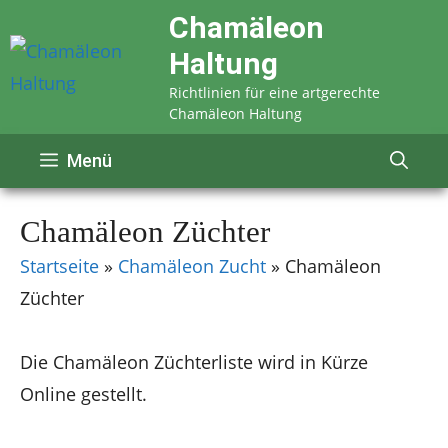
Zum
Chamäleon
Inhalt
Haltung
springen
Richtlinien für eine artgerechte
Chamäleon Haltung
Menü
Chamäleon Züchter
Startseite
»
Chamäleon Zucht
»
Chamäleon
Züchter
Die Chamäleon Züchterliste wird in Kürze
Online gestellt.