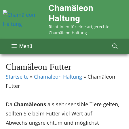
Zum
Chamäleon
Inhalt
Haltung
springen
Richtlinien für eine artgerechte
Chamäleon Haltung
Menü
Chamäleon Futter
Startseite
»
Chamäleon Haltung
»
Chamäleon
Futter
Da
Chamäleons
als sehr sensible Tiere gelten,
sollten Sie beim Futter viel Wert auf
Abwechslungsreichtum und möglichst