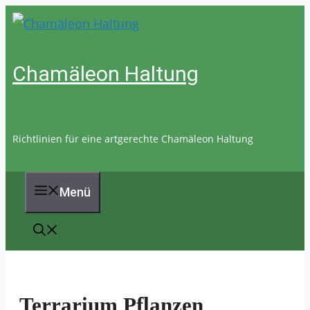
Zum
Inhalt
springen
Chamäleon Haltung
Richtlinien für eine artgerechte Chamäleon Haltung
Menü
Terrarium Pflanzen