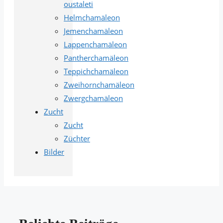
oustaleti
Helmchamäleon
Jemenchamäleon
Lappenchamäleon
Pantherchamäleon
Teppichchamäleon
Zweihornchamäleon
Zwergchamäleon
Zucht
Zucht
Züchter
Bilder