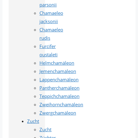
parsonii
Chamaeleo
jacksonii
Chamaeleo
rudis
Furcifer
oustaleti
Helmchamäleon
Jemenchamäleon
Lappenchamäleon
Pantherchamäleon
Teppichchamäleon
Zweihornchamäleon
Zwergchamäleon
Zucht
Zucht
Züchter