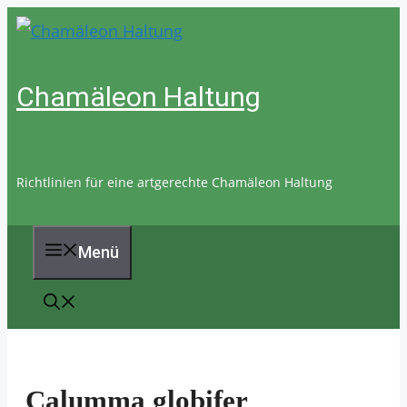
Zum
Inhalt
springen
Chamäleon Haltung
Richtlinien für eine artgerechte Chamäleon Haltung
Menü
Calumma globifer