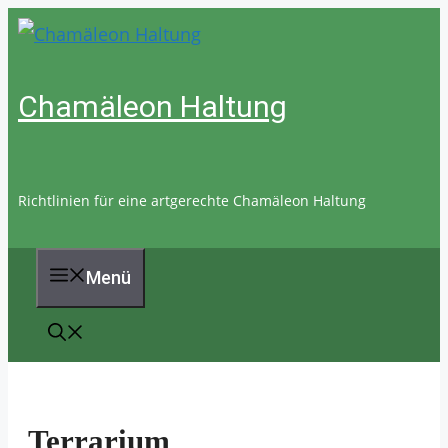
Zum
Inhalt
springen
Chamäleon Haltung
Richtlinien für eine artgerechte Chamäleon Haltung
Menü
Terrarium