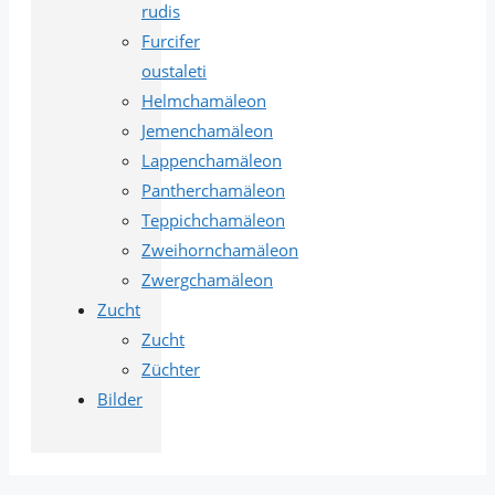
rudis
Furcifer
oustaleti
Helmchamäleon
Jemenchamäleon
Lappenchamäleon
Pantherchamäleon
Teppichchamäleon
Zweihornchamäleon
Zwergchamäleon
Zucht
Zucht
Züchter
Bilder