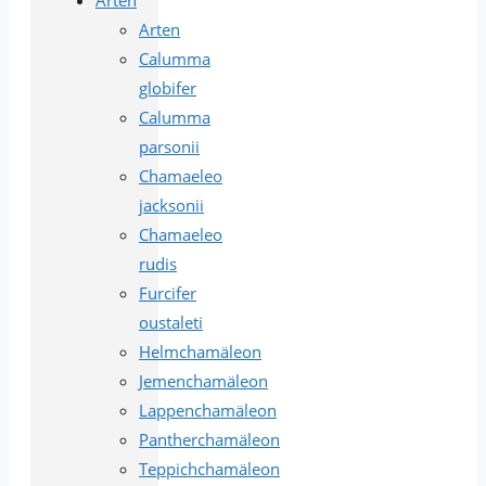
Arten
Calumma
globifer
Calumma
parsonii
Chamaeleo
jacksonii
Chamaeleo
rudis
Furcifer
oustaleti
Helmchamäleon
Jemenchamäleon
Lappenchamäleon
Pantherchamäleon
Teppichchamäleon