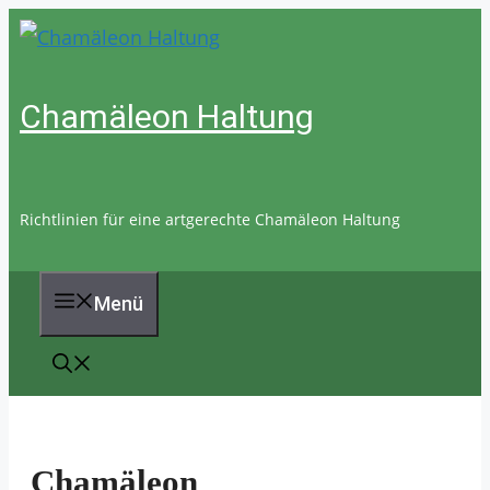
Zum
Inhalt
springen
Chamäleon Haltung
Richtlinien für eine artgerechte Chamäleon Haltung
Menü
Chamäleon